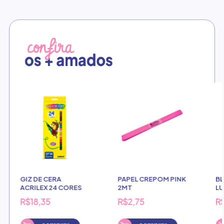
GIZ DE CERA
PAPEL CREPOM PINK
BL
ACRILEX 24 CORES
2MT
LU
F
R$18,35
R$2,75
R