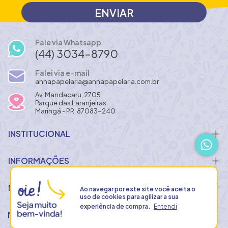
Fale via Whatsapp
(44) 3034-8790
Falei via e-mail
annapapelaria@annapapelaria.com.br
Av. Mandacaru, 2705
Parque das Laranjeiras
Maringá - PR, 87083-240
INSTITUCIONAL
INFORMAÇÕES
MINHA CONTA
Ao navegar por este site
você aceita o
uso de cookies
para agilizar a sua
experiência de compra.
Entendi
MEIOS DE PAGAMENTO