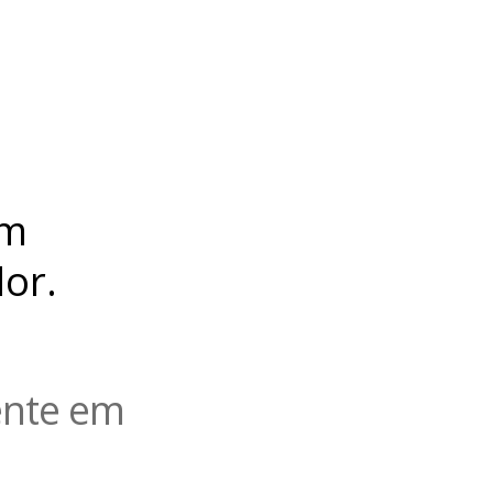
um
or.
ente em