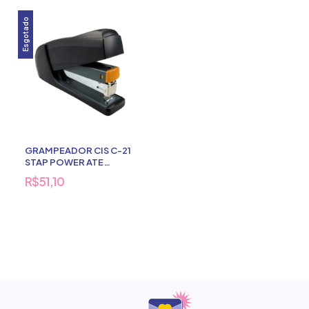
Esgotado
GRAMPEADOR CIS C-21
STAP POWER ATE
20FOLHAS
R$51,10