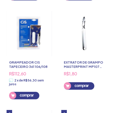
GRAMPEADOR CIS
EXTRATOR DE GRAMPO
TAPECEIRO 361 106/108
MASTERPRINT MP107
INOX
R$112,60
R$1,80
2
x
de
R$56,30
sem
juros