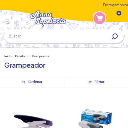
Entregamos
para t
0
Início
.
Escritório
.
Grampeador
Grampeador
Ordenar
Filtrar