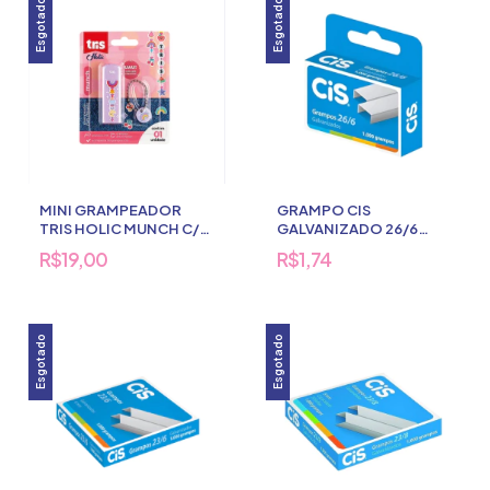
Esgotado
Esgotado
MINI GRAMPEADOR
GRAMPO CIS
TRIS HOLIC MUNCH C/
GALVANIZADO 26/6
CHAVEIRO
1000 UNDS
R$19,00
R$1,74
Esgotado
Esgotado