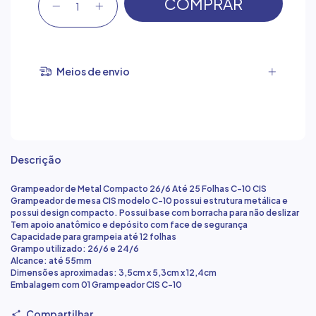
Meios de envio
Descrição
Grampeador de Metal Compacto 26/6 Até 25 Folhas C-10 CIS
Grampeador de mesa CIS modelo C-10 possui estrutura metálica e
possui design compacto. Possui base com borracha para não deslizar
Tem apoio anatômico e depósito com face de segurança
Capacidade para grampeia até 12 folhas
Grampo utilizado: 26/6 e 24/6
Alcance: até 55mm
Dimensões aproximadas: 3,5cm x 5,3cm x 12,4cm
Embalagem com 01 Grampeador CIS C-10
Compartilhar