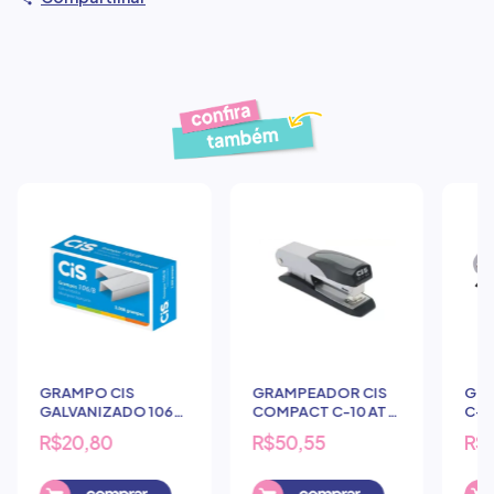
Produtos similares
GRAMPO CIS
GRAMPEADOR CIS
GRA
GALVANIZADO 106/8
COMPACT C-10 ATÉ
C-1
3000 UNDS
25 FOLHAS
R$20,80
R$50,55
R$