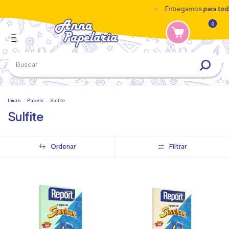
Entregamos
para todo 
0
Início
.
Papeis
.
Sulfite
Sulfite
Ordenar
Filtrar