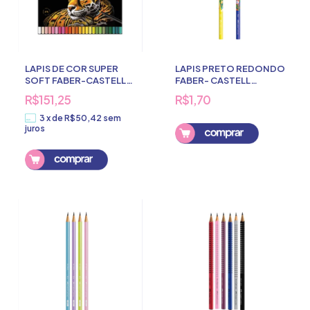
LAPIS DE COR SUPER
LAPIS PRETO REDONDO
SOFT FABER-CASTELL
FABER- CASTELL
50 CORES
GLIMMER BOTANIC
R$151,25
R$1,70
3
x
de
R$50,42
sem
juros
Comprar