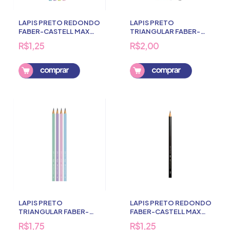
LAPIS PRETO REDONDO
LAPIS PRETO
FABER-CASTELL MAX
TRIANGULAR FABER-
COLORIDO 2HB
CASTELL GRIP N2B
R$1,25
R$2,00
Comprar
Comprar
LAPIS PRETO
LAPIS PRETO REDONDO
TRIANGULAR FABER-
FABER-CASTELL MAX
CASTELL MAX PASTEL
2HB S/BORRACHA
R$1,75
R$1,25
N2