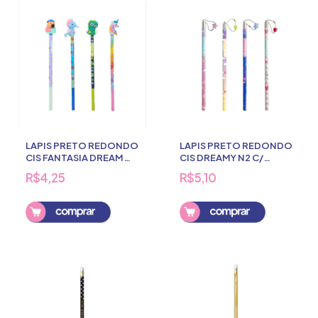
LAPIS PRETO REDONDO
LAPIS PRETO REDONDO
CIS FANTASIA DREAM
CIS DREAMY N2 C/
C/BORRACHA
PINGENTE
R$4,25
R$5,10
Comprar
Comprar