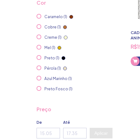
Cor
Caramelo (1)
Cobre (1)
CAD
Creme (1)
ANI
80 
R$1
Mel (1)
Preto (1)
Pérola (1)
Azul Marinho (1)
Preto Fosco (1)
Preço
De
Até
Aplicar