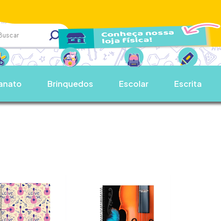
anato
Brinquedos
Escolar
Escrita