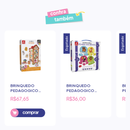
Produtos similares
Esgotado
Esgotado
BRINQUEDO
BRINQUEDO
BR
PEDAGOGICO
PEDAGOGICO
PE
BRINCADEIRA DE
BRINCADEIRA DE
BRI
R$67,65
R$36,00
R$
CRIANCA CAI, NAO
CRIANCA QUEBRA
CRI
CAI FAZENDINHA
CABECA SILABA DOS
PRI
BICHOS
CA