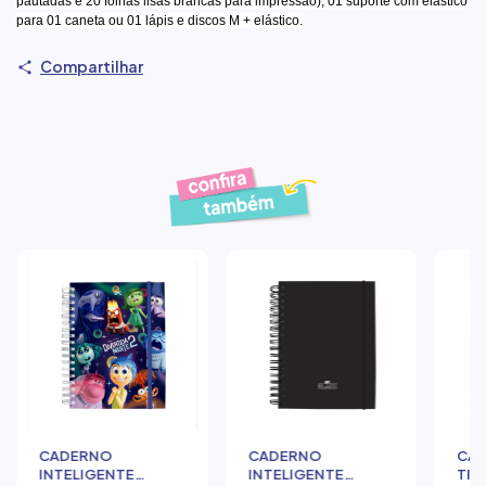
pautadas e 20 folhas lisas brancas para impressão), 01 suporte com elástico
para 01 caneta ou 01 lápis e discos M + elástico.
Compartilhar
Produtos similares
CADERNO
CADERNO
CA
INTELIGENTE
INTELIGENTE
TIL