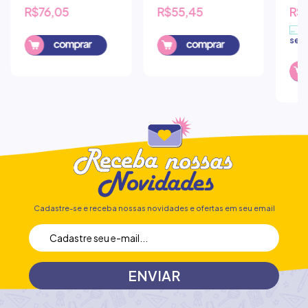
SMART DAC
SMART DAC
HAP
R$76,05
R$55,45
R$1
UNIVERSITARIO 10
COLEGIAL 10
UNI
MATERIAS
MATERIAS BLACK
MAT
DIVERTIDAMENTE 2
sem 
Cadastre-se e receba nossas novidades e ofertas em seu email