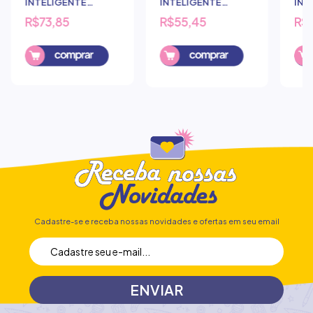
INTELIGENTE
INTELIGENTE
INT
SMART DAC
SMART DAC
SMA
R$73,85
R$55,45
R$
UNIVERSITARIO 10
COLEGIAL 10
UNI
MATERIAS MINNIE
MATERIAS BLACK
MAT
Comprar
Cadastre-se e receba nossas novidades e ofertas em seu email