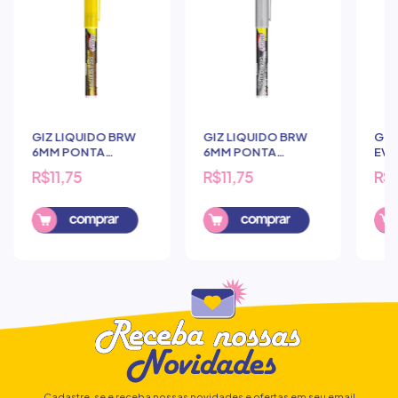
GIZ LIQUIDO BRW
GIZ LIQUIDO BRW
GIZ
6MM PONTA
6MM PONTA
EVO
REDONDA
REDONDA PRATA
RED
R$11,75
R$11,75
R$1
DOURADO
CL
Cadastre-se e receba nossas novidades e ofertas em seu email