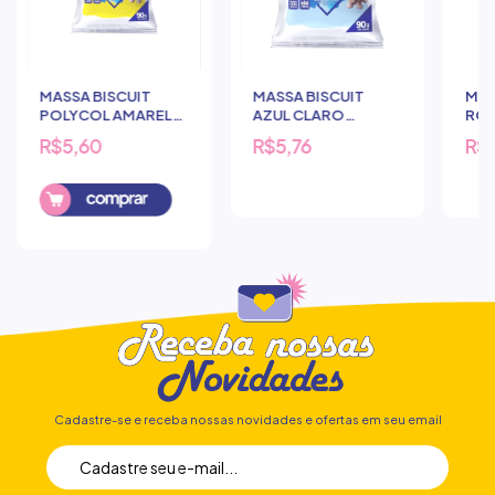
MASSA BISCUIT
MASSA BISCUIT
MAS
POLYCOL AMARELA
AZUL CLARO
ROS
90G
POLYCOL 90G
R$5,60
R$5,76
R$
Cadastre-se e receba nossas novidades e ofertas em seu email