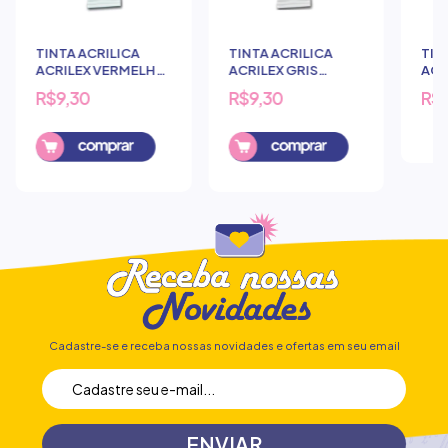
TINTA ACRILICA
TINTA ACRILICA
TIN
ACRILEX VERMELHO
ACRILEX GRIS
ACR
VENEZA 20ML - 366
NEUTRO 20ML - 311
DE 
R$9,30
R$9,30
R$
325
Cadastre-se e receba nossas novidades e ofertas em seu email