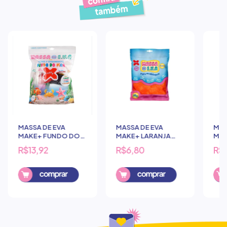
Produtos similares
MASSA DE EVA
MASSA DE EVA
MAS
MAKE+ FUNDO DO
MAKE+ LARANJA
MAK
MAR 6 CORES
50G
VER
R$13,92
R$6,80
R$