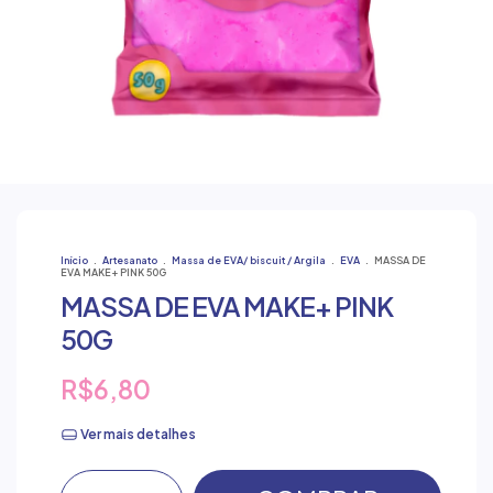
secar a massa não é necessário nenhum
procedimento extra, basta deixá-la em
contato com o ar até endurecer. Solte sua
imaginação e crie as mais variadas formas!
Início
.
Artesanato
.
Massa de EVA/ biscuit / Argila
.
EVA
.
MASSA DE
EVA MAKE+ PINK 50G
MASSA DE EVA MAKE+ PINK
50G
R$6,80
Ver mais detalhes