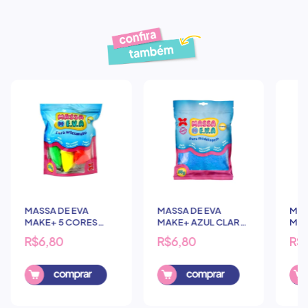
Produtos similares
MASSA DE EVA
MASSA DE EVA
MAS
MAKE+ 5 CORES
MAKE+ AZUL CLARO
MAK
SORTIDAS 50G
50G
R$6,80
R$6,80
R$